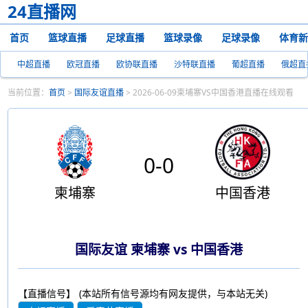
24直播网
首页
篮球直播
足球直播
篮球录像
足球录像
体育新
中超直播
欧冠直播
欧协联直播
沙特联直播
葡超直播
俄超直
当前位置：
首页
>
国际友谊直播
> 2026-06-09柬埔寨VS中国香港直播在线观看
0
-
0
柬埔寨
中国香港
国际友谊 柬埔寨 vs 中国香港
【直播信号】
(本站所有信号源均有网友提供，与本站无关)