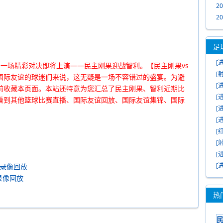
2
2
足
[
，国际友谊的一场精彩对决即将上演——民主刚果迎战智利。【民主刚果vs
射
[
国际友谊的球迷们来说，这无疑是一场不容错过的盛宴。为避
洋
[
提前收藏本页面。本站还特意为您汇总了民主刚果、智利近期比
规
[
看到其他篮球比赛直播、国际友谊回放、国际友谊集锦、国际
推
[
马
[
法
[
一
[
门
[
折
[
比赛录像回放
头
赛录像回放
热