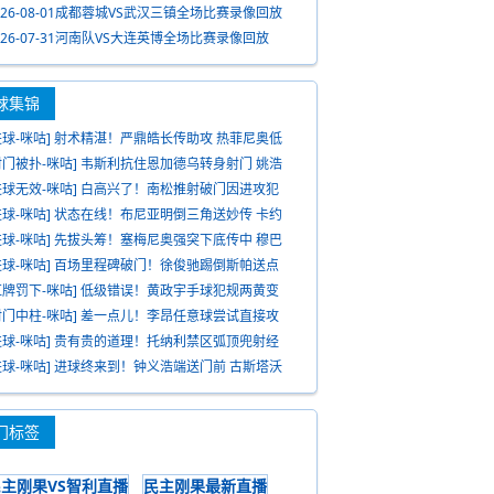
026-08-01成都蓉城VS武汉三镇全场比赛录像回放
026-07-31河南队VS大连英博全场比赛录像回放
球集锦
进球-咪咕] 射术精湛！严鼎皓长传助攻 热菲尼奥低
死角破门
射门被扑-咪咕] 韦斯利抗住恩加德乌转身射门 姚浩
及时化险
进球无效-咪咕] 白高兴了！南松推射破门因进攻犯
在先被吹
进球-咪咕] 状态在线！布尼亚明倒三角送妙传 卡约
射打破僵局
进球-咪咕] 先拔头筹！塞梅尼奥强突下底传中 穆巴
推空门得手
进球-咪咕] 百场里程碑破门！徐俊驰踢倒斯帕送点
比奥一蹴而就
红牌罚下-咪咕] 低级错误！黄政宇手球犯规两黄变
红被罚下
射门中柱-咪咕] 差一点儿！李昂任意球尝试直接攻
中柱弹出
进球-咪咕] 贵有贵的道理！托纳利禁区弧顶兜射经
射弹入球网
进球-咪咕] 进球终来到！钟义浩端送门前 古斯塔沃
球破门
门标签
民主刚果VS智利直播
民主刚果最新直播