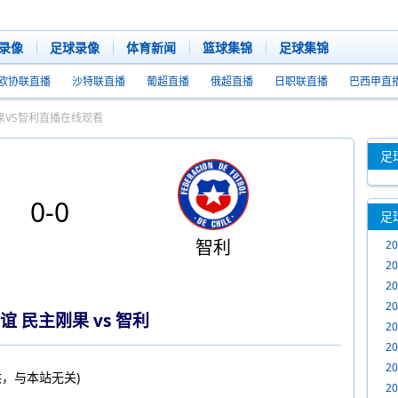
录像
足球录像
体育新闻
篮球集锦
足球集锦
欧协联直播
沙特联直播
葡超直播
俄超直播
日职联直播
巴西甲直
主刚果VS智利直播在线观看
足
0
-
0
足
智利
2
放
2
2
回
2
谊 民主刚果 vs 智利
2
放
2
2
，与本站无关)
2