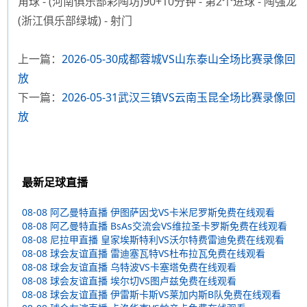
角球 - (河南俱乐部彩陶坊)90+10分钟 - 第2个进球 - 陶强龙
(浙江俱乐部绿城) - 射门
上一篇：
2026-05-30成都蓉城VS山东泰山全场比赛录像回
放
下一篇：
2026-05-31武汉三镇VS云南玉昆全场比赛录像回
放
最新足球直播
08-08 阿乙曼特直播 伊图萨因戈VS卡米尼罗斯免费在线观看
08-08 阿乙曼特直播 BsAs交流会VS维拉圣卡罗斯免费在线观看
08-08 尼拉甲直播 皇家埃斯特利VS沃尔特费雷迪免费在线观看
08-08 球会友谊直播 雷迪塞瓦特VS杜布拉瓦免费在线观看
08-08 球会友谊直播 乌特波VS卡塞塔免费在线观看
08-08 球会友谊直播 埃尔切VS图卢兹免费在线观看
08-08 球会友谊直播 伊雷斯卡斯VS莱加内斯B队免费在线观看