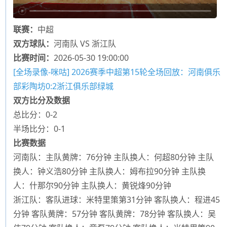
联赛：
中超
双方球队：
河南队 VS 浙江队
比赛时间：
2026-05-30 19:00:00
[全场录像-咪咕] 2026赛季中超第15轮全场回放：河南俱乐
部彩陶坊0:2浙江俱乐部绿城
双方比分及数据
总比分：0-2
半场比分：0-1
比赛数据
河南队：主队黄牌：76分钟 主队换人：何超80分钟 主队
换人：钟义浩80分钟 主队换人：姆布拉90分钟 主队换
人：什那尔90分钟 主队换人：黄锐烽90分钟
浙江队：客队进球：米特里策第31分钟 客队换人：程进45
分钟 客队黄牌：57分钟 客队黄牌：78分钟 客队换人：吴